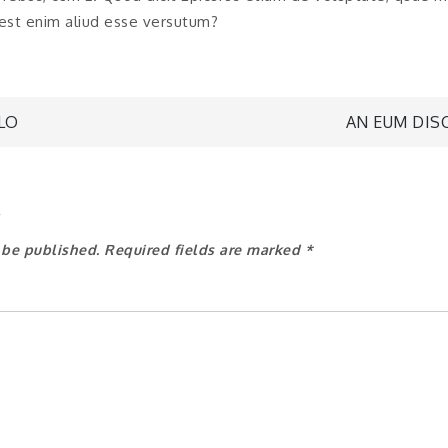
 est enim aliud esse versutum?
 LO
AN EUM DIS
n
y
 be published.
Required fields are marked
*