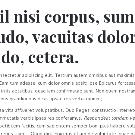
hil nisi corpus, s
tudo, vacuitas dolor
do, cetera.
nsectetur adipiscing elit. Tertium autem omnibus aut maximis
 Eam tum adesse, cum dolor omnis absit; Ipse Epicurus fortass
in iis aetatibus, quae iam confirmatae sunt. Non quam nostr
us grandioribus dicas, ipsae res verba rapiunt;
iosa vita afflueret voluptatibus. Duo Reges: constructio interret
mmutatis verbis ipsas res conferamus.
Respondeat totidem ver
petibilem facitis, cum sapientem semper boni plus habere vul
e rebus, cum L. Quod dicit Epicurus etiam de voluptate, quae m