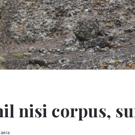
hil nisi corpus, s
aera