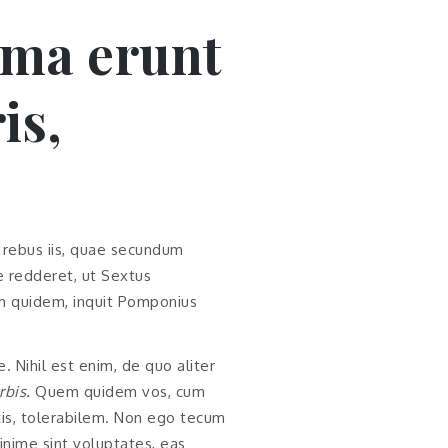
umma erunt
is,
 rebus iis, quae secundum
e redderet, ut Sextus
am quidem, inquit Pomponius
e. Nihil est enim, de quo aliter
bis.
Quem quidem vos, cum
tis, tolerabilem. Non ego tecum
inime sint voluptates, eas