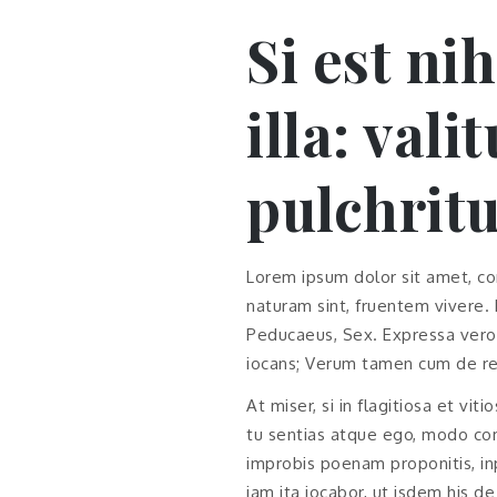
Si est ni
illa: vali
pulchritu
Lorem ipsum dolor sit amet, co
naturam sint, fruentem vivere.
Peducaeus, Sex. Expressa vero 
iocans; Verum tamen cum de reb
At miser, si in flagitiosa et vit
tu sentias atque ego, modo co
improbis poenam proponitis, in
iam ita iocabor, ut isdem his d