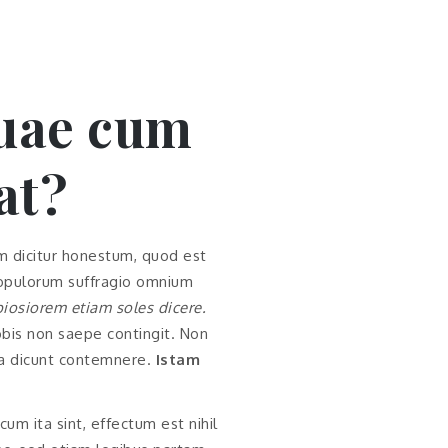
quae cum
at?
um dicitur honestum, quod est
populorum suffragio omnium
osiorem etiam soles dicere.
obis non saepe contingit. Non
ipta dicunt contemnere.
Istam
cum ita sint, effectum est nihil