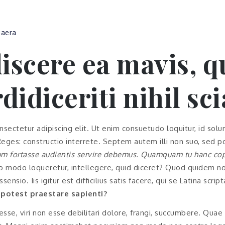
aera
iscere ea mavis, 
didiceriti nihil sci
sectetur adipiscing elit. Ut enim consuetudo loquitur, id sol
eges: constructio interrete. Septem autem illi non suo, sed 
m fortasse audientis servire debemus.
Quamquam tu hanc copi
oquo modo loqueretur, intellegere, quid diceret? Quod quidem n
sensio. Iis igitur est difficilius satis facere, qui se Latina scr
potest praestare sapienti?
 esse, viri non esse debilitari dolore, frangi, succumbere. Quae 