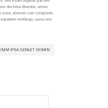
s, sed etiam legibus partam.
is doctrina liberalis, omnis
re esse, alterum cum voluptate.
m equidem intellego, causa non
ENIM IPSA GENUIT HOMIN