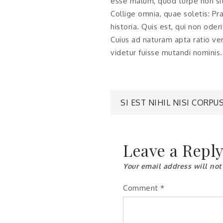
esse malum, quod turpe non si
Collige omnia, quae soletis: Pr
historia. Quis est, qui non od
Cuius ad naturam apta ratio ver
videtur fuisse mutandi nominis.
Post
SI EST NIHIL NISI CORPU
navigatio
Leave a Repl
Your email address will not
Comment
*