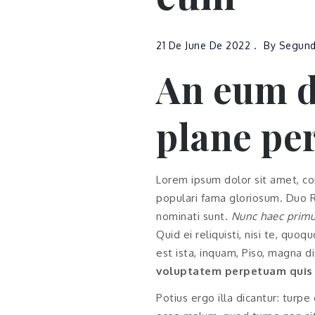
21 De June De 2022
By
Segund
An eum d
plane per
Lorem ipsum dolor sit amet, con
populari fama gloriosum. Duo R
nominati sunt.
Nunc haec primu
Quid ei reliquisti, nisi te, qu
est ista, inquam, Piso, magna dis
voluptatem perpetuam quis 
Potius ergo illa dicantur: turpe