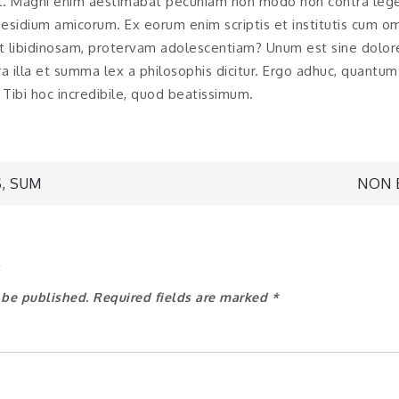
t. Magni enim aestimabat pecuniam non modo non contra lege
aesidium amicorum. Ex eorum enim scriptis et institutis cum omn
erit libidinosam, protervam adolescentiam? Unum est sine dolo
a illa et summa lex a philosophis dicitur. Ergo adhuc, quantu
 Tibi hoc incredibile, quod beatissimum.
S, SUM
NON 
n
y
 be published.
Required fields are marked
*