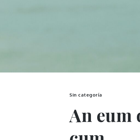
Sin categoría
An eum d
cum